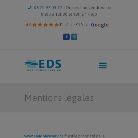
03 20 97 03 17
| Du lundi au vendredi de
9h00 à 12h30 et 13h à 17h00
G
o
o
g
l
e
4.9
Basé sur 910 avis
Mentions légales
www.eaudouceservice.fr
est la propriété de la